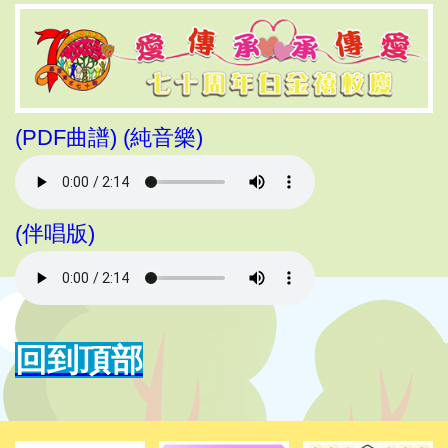
(PDF曲譜)
(純音樂)
(伴唱版)
回到頂部