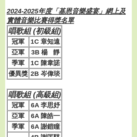
2024-2025年度「基恩音樂盛宴」網上及
實體音樂比賽得獎名單
唱歌組 (初級組)
冠軍
1C 章知遠
亞軍
3B 楊 靜
季軍
1C 陳韋諾
優異獎
2B 岑偉琰
唱歌組 (高級組)
冠軍
6A 李思妤
亞軍
6A 陳皓一
季軍
6A 謝鎧瞳