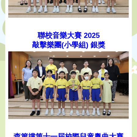
聯校音樂大賽 2025
敲擊樂團(小學組) 銀獎
查篤撐第十一屆校際兒童粵曲大賽