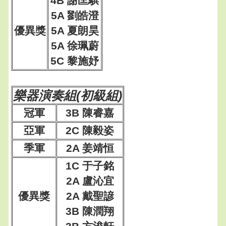
4B 謝匡騏
5A 劉皓澄
優異獎
5A 夏朗昊
5A 徐珮蔚
5C 黎施妤
樂器演奏組(初級組)
冠軍
3B 陳睿嘉
亞軍
2C 陳毅姿
季軍
2A 姜靖恒
1C 于子銘
2A 盧沁宜
優異獎
2A 戴聖諺
3B 陳潤翔