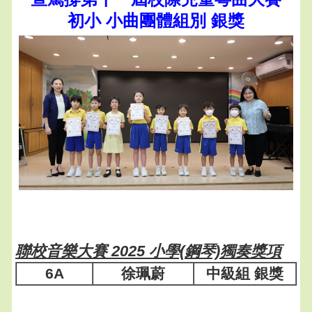
初小 小曲團體組別 銀獎
聯校音樂大賽 2025 小學(鋼琴)獨奏獎項
6A
徐珮蔚
中級組 銀獎