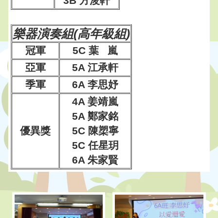
3B 方浚軒
樂器演奏組(高年級組)
冠軍
5C 葉 嵐
亞軍
5A 江承軒
季軍
6A 李思妤
4A 姜靖嵐
5A 鄭家銘
優異獎
5C 陳槊寧
5C 任星玥
6A 朱家賢