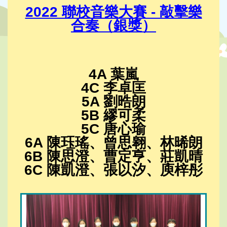
2022 聯校音樂大賽 - 敲擊樂
合奏（銀獎）
4A 葉嵐
4C 李卓匡
5A 劉晧朗
5B 繆可柔
5C 唐心瑜
6A 陳珏瑤、曾思翱、林晞朗
6B 陳思澄、曹定亨、莊凱晴
6C 陳凱澄、張以汐、庾梓彤