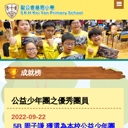
成就榜
公益少年團之優秀團員
2022-09-22
5B 周子謙
獲選為本校公益少年團