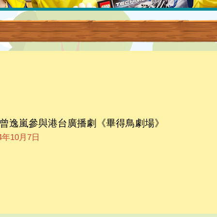
C 曾逸嵐參與港台廣播劇《畢得鳥劇場》
24年10月7日