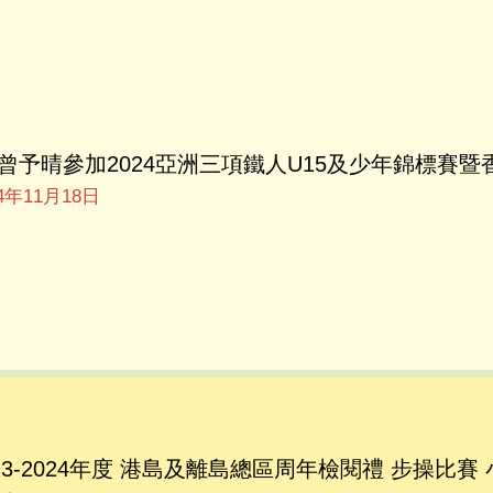
A 曾予晴參加2024亞洲三項鐵人U15及少年錦標賽
24年11月18日
023-2024年度 港島及離島總區周年檢閱禮 步操比賽