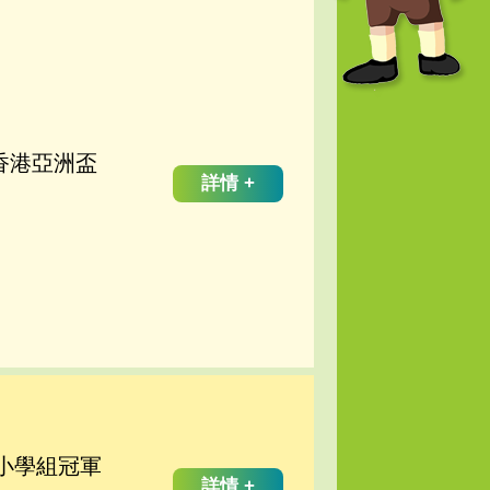
暨香港亞洲盃
詳情 +
 小學組冠軍
詳情 +